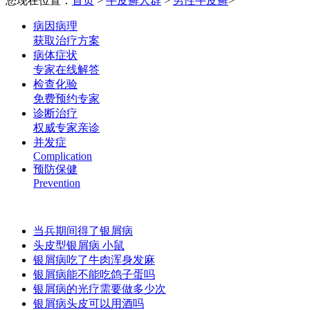
您现在位置：
首页
>
牛皮癣人群
>
男性牛皮癣
>
病因病理
获取治疗方案
病体症状
专家在线解答
检查化验
免费预约专家
诊断治疗
权威专家亲诊
并发症
Complication
预防保健
Prevention
当兵期间得了银屑病
头皮型银屑病 小鼠
银屑病吃了牛肉浑身发麻
银屑病能不能吃鸽子蛋吗
银屑病的光疗需要做多少次
银屑病头皮可以用酒吗