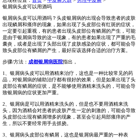
您现在位置：
首页
>
牛皮癣人群
>
男性牛皮癣
>
银屑病头皮可以用酒吗
银屑病头皮可以用酒吗？头皮银屑病的出现会导致患者的皮肤
出现鳞屑和瘙痒的现象，如果出现了头皮部位有红斑的症状，
一定要引起重视，有的患者出现头皮部位有鳞屑的产生，可能
是由于银屑病导致的这一现象，有的患者如果出现了严重的毛
囊炎，或者是出现了头部出现了皮肤感染的症状，都可能会导
致头皮部位有鳞屑的产生，最好应该选择合适的治疗方案。
步骤/方法：
成都银屑病医院
指出，
1、银屑病头皮可以用酒精来治疗，这也是一种比较常见的药
品，对银屑病的辅助治疗都有很好的效果，但是如果出现了头
皮部位有鳞屑的症状，是不能够使用酒精来洗头的，可能会导
致银屑病的症状更加严重。
2、银屑病是可以用酒精来洗头的，但是也不要用酒精来洗
头，因为酒精会对患者的皮肤产生一定的刺激的，可能会导致
头皮部位出现有鳞屑增多的现象，甚至会引起局部瘙痒的产
生，所以不要经常用手去抓挠。
3、银屑病头皮部位有鳞屑，这也是银屑病最严重的一种表