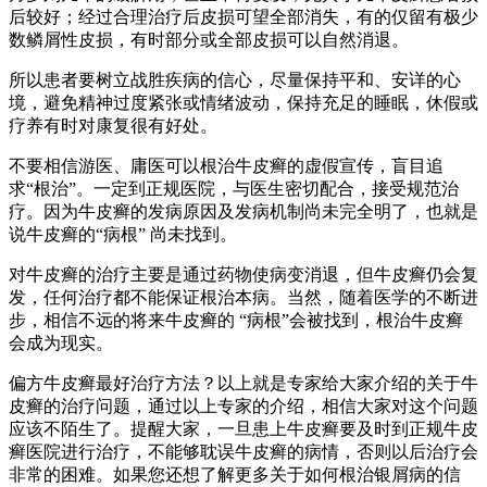
后较好；经过合理治疗后皮损可望全部消失，有的仅留有极少
数鳞屑性皮损，有时部分或全部皮损可以自然消退。
所以患者要树立战胜疾病的信心，尽量保持平和、安详的心
境，避免精神过度紧张或情绪波动，保持充足的睡眠，休假或
疗养有时对康复很有好处。
不要相信游医、庸医可以根治牛皮癣的虚假宣传，盲目追
求“根治”。一定到正规医院，与医生密切配合，接受规范治
疗。因为牛皮癣的发病原因及发病机制尚未完全明了，也就是
说牛皮癣的“病根” 尚未找到。
对牛皮癣的治疗主要是通过药物使病变消退，但牛皮癣仍会复
发，任何治疗都不能保证根治本病。当然，随着医学的不断进
步，相信不远的将来牛皮癣的 “病根”会被找到，根治牛皮癣
会成为现实。
偏方牛皮癣最好治疗方法？以上就是专家给大家介绍的关于牛
皮癣的治疗问题，通过以上专家的介绍，相信大家对这个问题
应该不陌生了。提醒大家，一旦患上牛皮癣要及时到正规牛皮
癣医院进行治疗，不能够耽误牛皮癣的病情，否则以后治疗会
非常的困难。如果您还想了解更多关于如何根治银屑病的信