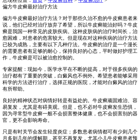
您现在位置：
首页
>
牛皮癣百科
>
牛皮癣治疗
>
偏方牛皮癣最好治疗方法
偏方牛皮癣最好治疗方法？对于那些久治不愈的牛皮癣患者来
说，他们已经对治疗放弃了希望，所以牛皮癣能治好吗？牛皮
癣是我国一种常见的皮肤疾病。这种皮肤病的治疗时间长，治
愈困难，对患者的危害较大。但是现在对这种疾病的治疗方法
已较为成熟，主要有以下几种疗法。牛皮癣的治疗是一个漫长
的需要患者有足够的耐心，保持良好的心态，平时做好护理工
作，牛皮癣是可以被治愈控制的。
专家提醒：现如今，医学水平在不断的提高，对于很多疾病的
治疗都有了重要的突破，白癜风也不例外。希望患者能够采用
科学的方法进行治疗，选择正规的医院，才能对白癜风的治疗
有所帮助。
良好的精神状态对病情好转是有益处的。牛皮癣顽固难治、容
易复发，尤其是有碍美观。但是，也不必对牛皮癣发生恐惧，
因为寻常型牛皮癣一般不会损害整体健康，也不会损害别的器
官，更不会影响寿命。
只是有时关节会发生轻度炎症；多数患者病情都可有少则几个
月多则几年的缓解期，甚至不再复发，尤其小儿牛皮癣患者预