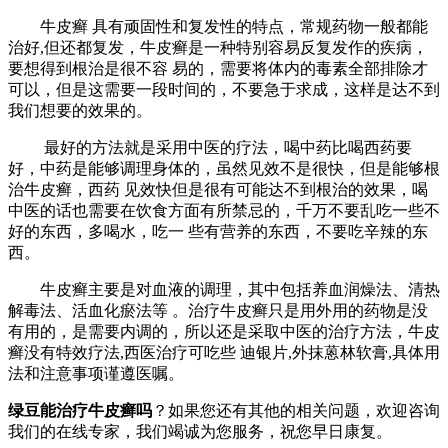
牛皮癣 具有顽固性和复发性的特点，常规药物一般都能
治好,但还都复发，牛皮癣是一种特别容易反复发作的疾病，
要想得到根治是很不容 易的，需要将体内的毒素全部排除才
可以，但是这需要一段时间的，不要急于求成，这样是达不到
我们想要的效果的。
最好的方法就是采用中医的疗法，喝中药比喝西药要
好，中药是能够调理身体的，虽然见效不是很快，但是能够根
治牛皮癣，西药 见效快但是很有可能达不到根治的效果，喝
中医的话也需要在饮食方面有所禁忌的，千万不要乱吃一些不
好的东西，多喝水，吃一 些有营养的东西，不要吃辛辣的东
西。
牛皮癣主要是对血液的调理，其中包括养血润燥法、清热
解毒法、活血化瘀法等 。治疗牛皮癣只是用外用的药物是没
有用的，是需要内调的，所以还是采取中医的治疗方法，牛皮
癣没有特效疗法,西医治疗可吃些 迪银片,外抹蒽林软膏,具体用
法和注意事项谨遵医嘱。
绿豆能治疗牛皮癣吗
？如果您还有其他的相关问题，欢迎咨询
我们的在线专家，我们竭诚为您服务，祝您早日康复。