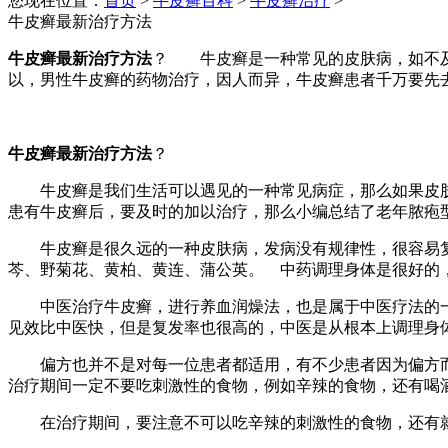
您现在位置：
首页
>
牛皮癣百科
>
牛皮癣治疗
>
牛皮癣最新治疗方法
牛皮癣最新治疗方法
？ 牛皮癣是一种常见的皮肤病，如不及
以，男性牛皮癣的药物治疗，因人而异，牛皮癣患者千万要先
牛皮癣最新治疗方法
？
牛皮癣是我们生活可以遇见的一种常见病症，那么如果皮肤
患有牛皮癣后，要及时的加以治疗，那么小编总结了老年脓疱
牛皮癣是很久远的一种皮肤病，发病没有规律性，很容易复
芩、野菊花、黄柏、黄连、蒲公英。 中药调理身体是很好的
中医治疗牛皮癣，进行养血润燥法，也是属于中医疗法的一
见效比中医快，但是复发率也很高的，中医是从根本上调理身
偏方也并不是对每一位患者都适用，有不少患者因为偏方而
治疗期间一定不要吃刺激性的食物，例如辛辣的食物，还有喝
在治疗期间，要注意不可以吃辛辣的刺激性的食物，还有就