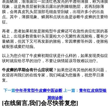
表面鳞屑，渐渐露出一层淡红色发亮的半透明薄膜，称为薄膜
现象，这是角质层被剥落后露出的荆棘细胞层，若再刮除薄
膜，会将真皮乳头层顶部毛细血管刮破，出现许多小的出血
点。其中，薄膜现象、鳞屑和点状出血是诊断牛皮癣的主要特
征。
再者，患者如果初发是脓疱型牛皮癣还可在急性炎症红斑的基
础上，出现多数密集针头至粟粒大小无菌性表浅脓疱，覆有少
量鳞屑，但其下又可再发新的脓疱，常因摩擦等外因，使脓疱
破裂形成糜烂结痂。
以上为您介绍了牛皮癣初期症状是什么样的，如果发现类似症
状时就应给尽早的治疗，不要让病情延误导致难以治疗。
牛皮癣的早期会有什么症状呢
？如果您还有其他的相关问题，
欢迎咨询我们的在线专家，我们竭诚为您服务，祝您早日康
复。
下一篇
中年寻常型牛皮癣中医诊断
上一篇：
青年红皮病型银
屑病诊断
[在线留言,我们会尽快答复您]