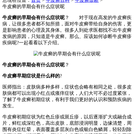
您现在位置：
首页
>
牛皮癣百科
>
牛皮癣诊断
>
牛皮癣的早期会有什么症状呢
牛皮癣的早期会有什么症状呢
？ 对于现在高发的牛皮癣疾
病，让很多患者都不知所措，面对牛皮癣带给自身的伤害，更
是影响患者的心理及其身体。很多人到处求医都找不出牛皮癣
发病的原因，只知道是牛皮癣。那么、应该如何诊断牛皮癣疹
疾病呢?一起看看以下介绍。
牛皮癣的早期会有什么症状呢
？
牛皮癣早期症状是什么样的
?
医师指出：皮肤病多种多样，症状也会略有相同之处，很多皮
肤病都可以出现小红点或瘙痒症状，人们大可不必过度紧张，
了解了牛皮癣初期症状，有利于我们更好的认识和预防疾病的
发生。
牛皮癣初期症状为红色丘疹或斑丘疹，以后逐渐扩大或融合成
片，鲜红或深红色，高出皮肤，底部浸润明显，边缘清楚，周
围有炎症红晕，表面覆盖多层灰白色或银白色鳞屑，轻轻刮除