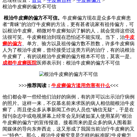
您现在位置：
首页
>
牛皮癣百科
>
牛皮癣偏方
>
根治牛皮癣的偏方不可信
根治牛皮癣的偏方不可信。
牛皮癣偏方现在是众多牛皮癣患
者“青睐”的治疗牛皮癣的方法，更有甚者说家有祖传偏方，可
以根治牛皮癣。稍微对牛皮癣知识了解的人，就会觉得这些说
法很可笑。牛皮癣根治到现在恐怕还不能实现。当下，治
牛皮
癣的偏方
、单方、验方以及祖传偏方数不胜数，许多牛皮癣病
人为了根治牛皮癣，曾经接受过这类方药的治疗，有的说根治
牛皮癣了，有的说根治牛皮癣的偏方根本不可信，莫衷一是。
成都牛皮癣医院
医师表示到：根治牛皮癣的偏方不可信
>>>推荐阅读：
牛皮癣偏方滥用危害有什么
<<<
他们都会举一些经他们治好的病例，有的并可以出示治疗病例
的照片。这样一来，不仅慕名前来求医的病人相信能根治牛皮
癣了，而且使众多从事新闻工作的人员也”确信无疑“，于是在
报刊杂志中或电视屏幕上经常会见到诸如某人使用某药”根治
牛皮癣的偏方“的宣传报道。接着而来的是众多的病人围着新
闻媒体的导向东奔西走，这又形成了我国当前治疗牛皮癣的又
一”特色“。那么，根治牛皮癣究竟是怎样的标准呢?牛皮癣怎