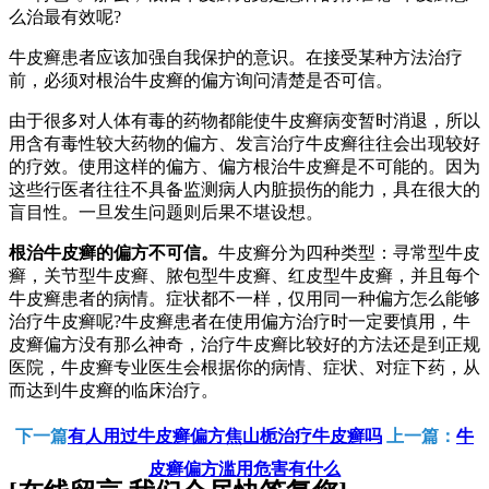
么治最有效呢?
牛皮癣患者应该加强自我保护的意识。在接受某种方法治疗
前，必须对根治牛皮癣的偏方询问清楚是否可信。
由于很多对人体有毒的药物都能使牛皮癣病变暂时消退，所以
用含有毒性较大药物的偏方、发言治疗牛皮癣往往会出现较好
的疗效。使用这样的偏方、偏方根治牛皮癣是不可能的。因为
这些行医者往往不具备监测病人内脏损伤的能力，具在很大的
盲目性。一旦发生问题则后果不堪设想。
根治牛皮癣的偏方不可信。
牛皮癣分为四种类型：寻常型牛皮
癣，关节型牛皮癣、脓包型牛皮癣、红皮型牛皮癣，并且每个
牛皮癣患者的病情。症状都不一样，仅用同一种偏方怎么能够
治疗牛皮癣呢?牛皮癣患者在使用偏方治疗时一定要慎用，牛
皮癣偏方没有那么神奇，治疗牛皮癣比较好的方法还是到正规
医院，牛皮癣专业医生会根据你的病情、症状、对症下药，从
而达到牛皮癣的临床治疗。
下一篇
有人用过牛皮癣偏方焦山栀治疗牛皮癣吗
上一篇：
牛
皮癣偏方滥用危害有什么