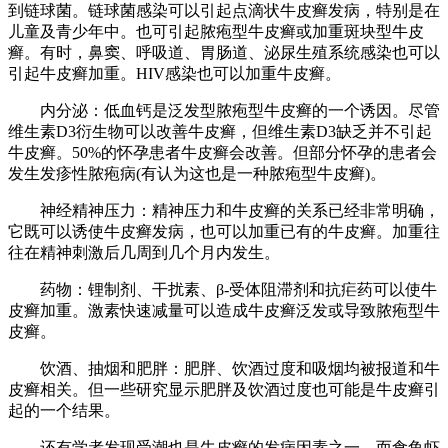
到链球菌。链球菌感染可以引起点滴状牛皮癣发病，特别是在
儿童及青少年中。也可引起脓疱型牛皮癣或加重斑块型牛皮
癣。有时，鼻窦、呼吸道、胃肠道、泌尿生殖系统感染也可以
引起牛皮癣加重。HIV感染也可以加重牛皮癣。
内分泌：低血钙是泛发型脓疱型牛皮癣的一个诱因。尽管
维生素D3衍生物可以改善牛皮癣，但维生素D3缺乏并不引起
牛皮癣。50%的怀孕患者牛皮癣会改善。但部分怀孕的患者会
发生发疹性脓疱病(有认为这也是一种脓疱型牛皮癣)。
神经精神压力：精神压力和牛皮癣的关系已经非常明确，
它既可以诱使牛皮癣发病，也可以加重已有的牛皮癣。加重往
往在精神刺激后几周到几个月内发生。
药物：锂制剂、干扰素、β-受体阻滞剂和抗疟药可以使牛
皮癣加重。激素快速减量可以造成牛皮癣泛发或导致脓疱型牛
皮癣。
饮酒、抽烟和肥胖：肥胖、饮酒过度和吸烟均被报道和牛
皮癣相关。但一些研究显示肥胖及饮酒过度也可能是牛皮癣引
起的一个结果。
还有学者发现受潮也是牛皮癣的发病因素之一，而食鱼虾