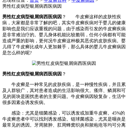
您现在位置：
首页
>
牛皮癣百科
>
牛皮癣病因
>
男性红皮病型银屑病西医病因
男性红皮病型银屑病西医病因
？ 牛皮癣这样的皮肤性疾
病，大家都是非常了解的吧，其实牛皮癣疾病对于婴儿的健康
影响也是我们应该重视的问题，由于感染而引发的牛皮癣疾病
是非常难治疗的。婴儿身体机能比较脆弱，任何小病都有可能
造成严重的影响，更何况牛皮癣这种极其恶劣的皮肤疾病。婴
儿得了牛皮癣比成年人更加棘手，那么具体的婴儿牛皮癣病因
是怎么样的呢?
男性红皮病型银屑病西医病因
？
牛皮癣是一种常见的皮肤疾病，是一种慢性疾病，并且累
及人群较广，其对患者造成的生活影响很大。瘙痒、鳞屑和可
见的斑块是困扰患者的主要问题。牛皮癣病因较复杂，生活中
很多因素会诱发疾病。
感染：尤其是细菌感染，可以诱发或加重牛皮癣。45%的
牛皮癣患者中可以找到诱发感染。链球菌感染，尤其是咽炎是
最常见的诱因。牙周脓肿、肛周蜂窝织炎和脓疱疮等均可分离