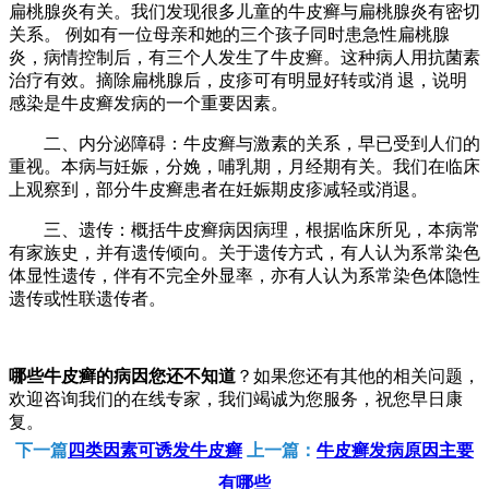
扁桃腺炎有关。我们发现很多儿童的牛皮癣与扁桃腺炎有密切
关系。 例如有一位母亲和她的三个孩子同时患急性扁桃腺
炎，病情控制后，有三个人发生了牛皮癣。这种病人用抗菌素
治疗有效。摘除扁桃腺后，皮疹可有明显好转或消 退，说明
感染是牛皮癣发病的一个重要因素。
二、内分泌障碍：牛皮癣与激素的关系，早已受到人们的
重视。本病与妊娠，分娩，哺乳期，月经期有关。我们在临床
上观察到，部分牛皮癣患者在妊娠期皮疹减轻或消退。
三、遗传：概括牛皮癣病因病理，根据临床所见，本病常
有家族史，并有遗传倾向。关于遗传方式，有人认为系常染色
体显性遗传，伴有不完全外显率，亦有人认为系常染色体隐性
遗传或性联遗传者。
哪些牛皮癣的病因您还不知道
？如果您还有其他的相关问题，
欢迎咨询我们的在线专家，我们竭诚为您服务，祝您早日康
复。
下一篇
四类因素可诱发牛皮癣
上一篇：
牛皮癣发病原因主要
有哪些