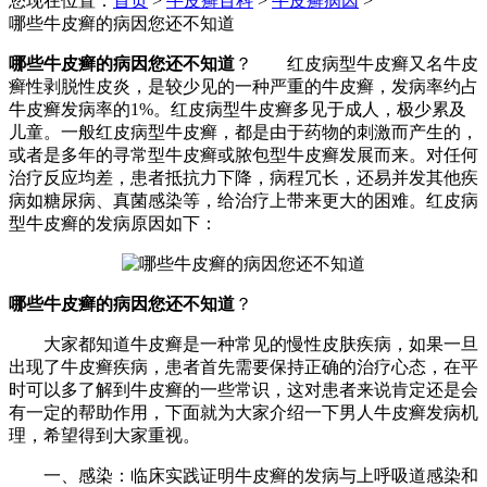
您现在位置：
首页
>
牛皮癣百科
>
牛皮癣病因
>
哪些牛皮癣的病因您还不知道
哪些牛皮癣的病因您还不知道
？ 红皮病型牛皮癣又名牛皮
癣性剥脱性皮炎，是较少见的一种严重的牛皮癣，发病率约占
牛皮癣发病率的1%。红皮病型牛皮癣多见于成人，极少累及
儿童。一般红皮病型牛皮癣，都是由于药物的刺激而产生的，
或者是多年的寻常型牛皮癣或脓包型牛皮癣发展而来。对任何
治疗反应均差，患者抵抗力下降，病程冗长，还易并发其他疾
病如糖尿病、真菌感染等，给治疗上带来更大的困难。红皮病
型牛皮癣的发病原因如下：
哪些牛皮癣的病因您还不知道
？
大家都知道牛皮癣是一种常见的慢性皮肤疾病，如果一旦
出现了牛皮癣疾病，患者首先需要保持正确的治疗心态，在平
时可以多了解到牛皮癣的一些常识，这对患者来说肯定还是会
有一定的帮助作用，下面就为大家介绍一下男人牛皮癣发病机
理，希望得到大家重视。
一、感染：临床实践证明牛皮癣的发病与上呼吸道感染和