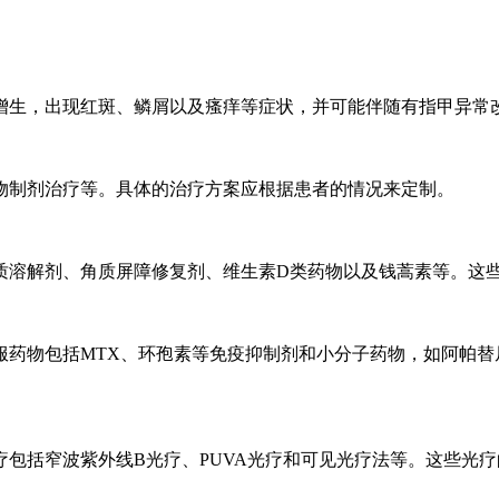
增生，出现红斑、鳞屑以及瘙痒等症状，并可能伴随有指甲异常
物制剂治疗等。具体的治疗方案应根据患者的情况来定制。
质溶解剂、角质屏障修复剂、维生素D类药物以及钱蒿素等。这
服药物包括MTX、环孢素等免疫抑制剂和小分子药物，如阿帕替
包括窄波紫外线B光疗、PUVA光疗和可见光疗法等。这些光